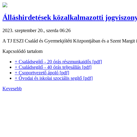
Álláshirdetések közalkalmazotti jogviszon
2023. szeptember 20., szerda 06:26
A TJ ESZI Család és Gyermekjóléti Központjában és a Szent Margit id
Kapcsolódó tartalom
+ Családsegítő - 20 órás részmunkaidős [pdf]
+ Családsegítő - 40 órás teljesállás [pdf]
+ Csoportvezető ápoló [pdf]
+ Óvodai és iskolai szociális segítő [pdf]
Kevesebb