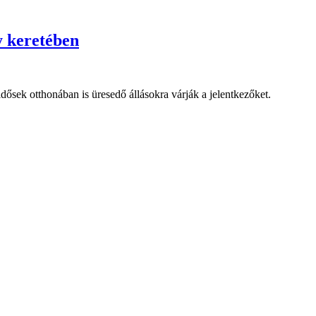
y keretében
ősek otthonában is üresedő állásokra várják a jelentkezőket.