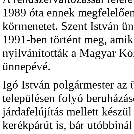
1989 óta ennek megfelelően
körmenetet. Szent István ün
1991-ben történt meg, amiko
nyilvánították a Magyar Köz
ünnepévé.
Igó István polgármester az ü
településen folyó beruházáso
járdafelújítás mellett készü
kerékpárút is, bár utóbbiná