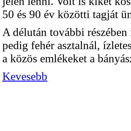
jelen lenni. Volt is kiket k
50 és 90 év közötti tagját ü
A délután további részében
pedig fehér asztalnál, ízlete
a közös emlékeket a bányás
Kevesebb