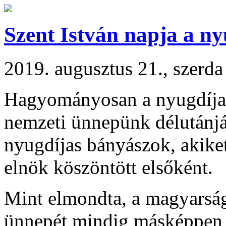
Szent István napja a n
2019. augusztus 21., szerda
Hagyományosan a nyugdíjas
nemzeti ünnepünk délutánján
nyugdíjas bányászok, akiket
elnök köszöntött elsőként.
Mint elmondta, a magyarsá
ünnepét mindig másképpen ü