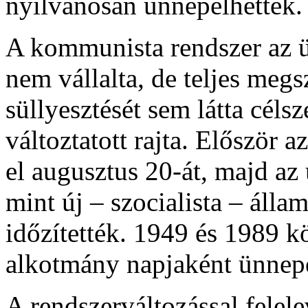
nyilvánosan ünnepelhették.
A kommunista rendszer az ün
nem vállalta, de teljes megs
süllyesztését sem látta céls
változtatott rajta. Először
el augusztus 20-át, majd az
mint új – szocialista – álla
időzítették. 1949 és 1989 k
alkotmány napjaként ünnepe
A rendszerváltozással felele