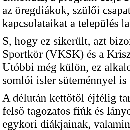
az öregdiákok, szülői csapa
kapcsolataikat a település l
S, hogy ez sikerült, azt biz
Sportkör (VKSK) és a Krisz
Utóbbi még külön, ez alkal
somlói isler süteménnyel is
A délután kettőtől éjfélig ta
felső tagozatos fiúk és lány
egykori diákjainak, valamint